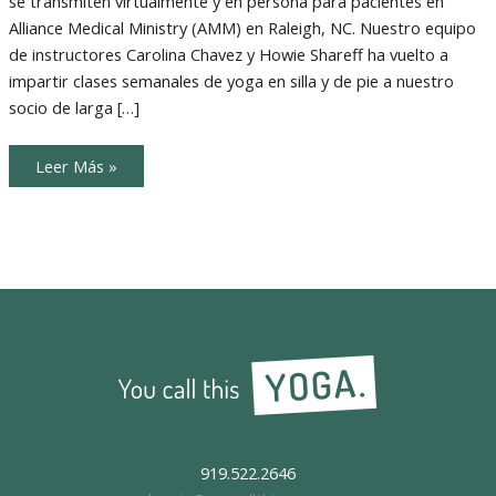
se transmiten virtualmente y en persona para pacientes en
Duplica
la
Alliance Medical Ministry (AMM) en Raleigh, NC. Nuestro equipo
Diversión
de instructores Carolina Chavez y Howie Shareff ha vuelto a
impartir clases semanales de yoga en silla y de pie a nuestro
socio de larga […]
Yoga
Leer Más »
en
Silla
Bilingüe
Duplica
la
Diversión
919.522.2646