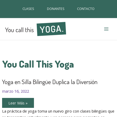
CLASES
DONANTES
CONTACTO
Mai
Men
You Call This Yoga
Yoga en Silla Bilingüe Duplica la Diversión
marzo 16, 2022
Yoga
Leer Más »
en
Silla
La práctica de yoga toma un nuevo giro con clases bilingües que
Bilingüe