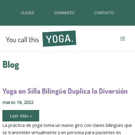
CLASES
DONANTES
CONTACTO
Mai
Men
Blog
Yoga en Silla Bilingüe Duplica la Diversión
marzo 16, 2022
Yoga
Leer Más »
en
Silla
La práctica de yoga toma un nuevo giro con clases bilingües que
Bilingüe
se transmiten virtualmente y en persona para pacientes en
Duplica