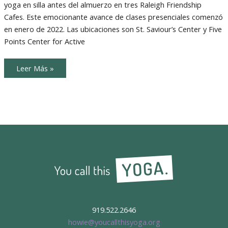
yoga en silla antes del almuerzo en tres Raleigh Friendship
Silla
antes
Cafes. Este emocionante avance de clases presenciales comenzó
de
Almuerzo
en enero de 2022. Las ubicaciones son St. Saviour’s Center y Five
Points Center for Active
Meals
Leer Más »
on
Wheels
ofrece
Yoga
en
Silla
antes
de
Almuerzo
919.522.2646
howie@youcallthisyoga.org