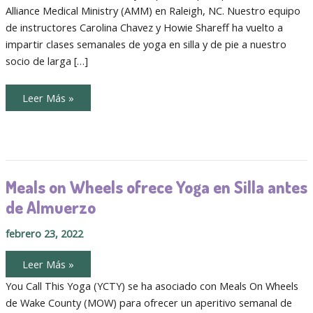
la
Alliance Medical Ministry (AMM) en Raleigh, NC. Nuestro equipo
Diversión
de instructores Carolina Chavez y Howie Shareff ha vuelto a
impartir clases semanales de yoga en silla y de pie a nuestro
socio de larga […]
Yoga
Leer Más »
en
Silla
Bilingüe
Duplica
la
Diversión
Meals on Wheels ofrece Yoga en Silla antes
de Almuerzo
febrero 23, 2022
Meals
Leer Más »
on
Wheels
You Call This Yoga (YCTY) se ha asociado con Meals On Wheels
ofrece
de Wake County (MOW) para ofrecer un aperitivo semanal de
Yoga
en