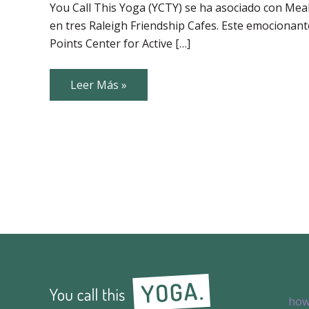
Wheels
You Call This Yoga (YCTY) se ha asociado con Mea
ofrece
en tres Raleigh Friendship Cafes. Este emocionant
Yoga
en
Points Center for Active […]
Silla
antes
de
Almuerzo
Meals
Leer Más »
on
Wheels
ofrece
Yoga
en
Silla
antes
de
Almuerzo
how