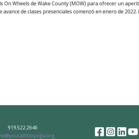
ls On Wheels de Wake County (MOW) para ofrecer un aperiti
e avance de clases presenciales comenzó en enero de 2022. L
919.522.2646
ie@youcallthisyoga.org