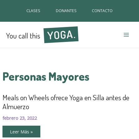
CLASES
DONANTES
CONTACTO
Mai
Men
Personas Mayores
Meals on Wheels ofrece Yoga en Silla antes de
Almuerzo
febrero 23, 2022
Meals
Leer Más »
on