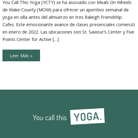
Wheels
You Call This Yoga (YCTY) se ha asociado con Meals On Wheels
ofrece
de Wake County (MOW) para ofrecer un aperitivo semanal de
Yoga
en
yoga en silla antes del almuerzo en tres Raleigh Friendship
Silla
antes
Cafes. Este emocionante avance de clases presenciales comenzó
de
Almuerzo
en enero de 2022. Las ubicaciones son St. Saviour’s Center y Five
Points Center for Active […]
Meals
Leer Más »
on
Wheels
ofrece
Yoga
en
Silla
antes
de
Almuerzo