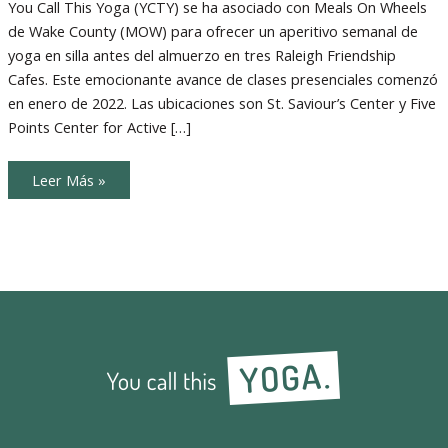
Wheels
You Call This Yoga (YCTY) se ha asociado con Meals On Wheels
ofrece
de Wake County (MOW) para ofrecer un aperitivo semanal de
Yoga
en
yoga en silla antes del almuerzo en tres Raleigh Friendship
Silla
antes
Cafes. Este emocionante avance de clases presenciales comenzó
de
Almuerzo
en enero de 2022. Las ubicaciones son St. Saviour’s Center y Five
Points Center for Active […]
Meals
Leer Más »
on
Wheels
ofrece
Yoga
en
Silla
antes
de
Almuerzo